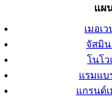
แผน
เมอเวน
จัสมิน 
โนโวเ
แรมแบรน
แกรนด์เม