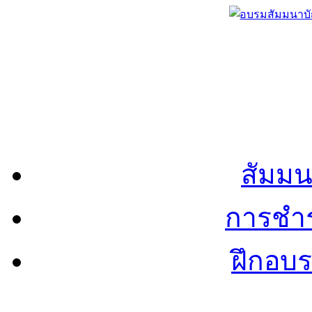
สัมมน
การชำร
ฝึกอบ