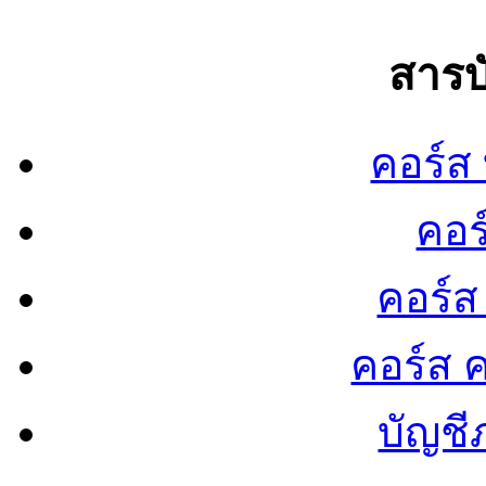
สารบ
คอร์ส
คอร
คอร์ส
คอร์ส ค
บัญชี