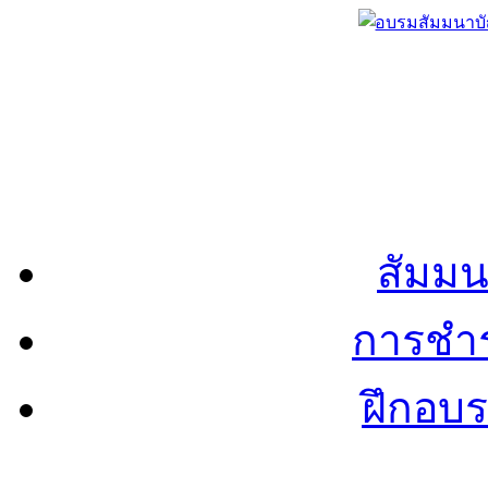
สัมมน
การชำร
ฝึกอบ