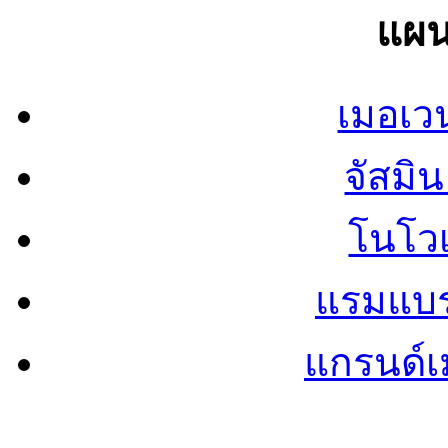
แผน
เมอเวน
จัสมิน 
โนโวเ
แรมแบรน
แกรนด์เม