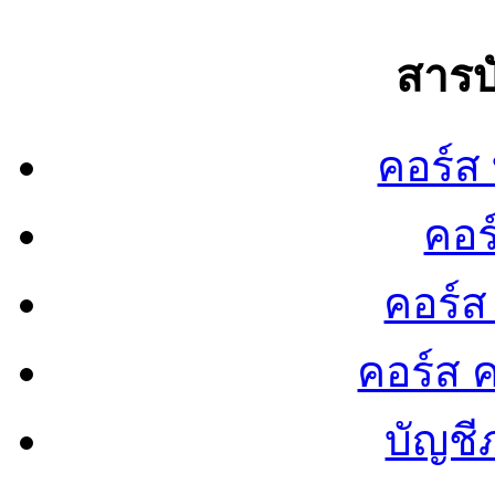
สารบ
คอร์ส
คอร
คอร์ส
คอร์ส ค
บัญชี