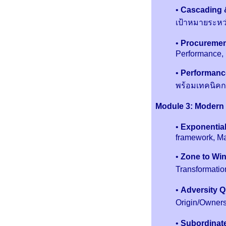
•
Cascading 
เป้าหมายระหว่
•
Procuremen
Performance, P
•
Performanc
พร้อมเทคนิค
Module 3: Modern L
•
Exponential
framework, Ma
•
Zone to Wi
Transformatio
•
Adversity Q
Origin/Owner
•
Subordinate