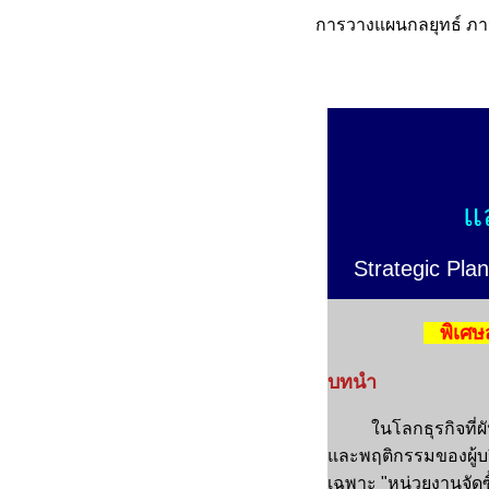
การวางแผนกลยุทธ์ ภาว
แ
Strategic Pla
พิเศษส
บทนำ
ในโลกธุรกิจที่ผันผ
และพฤติกรรมของผู้บริ
เฉพาะ "หน่วยงานจัดซื้