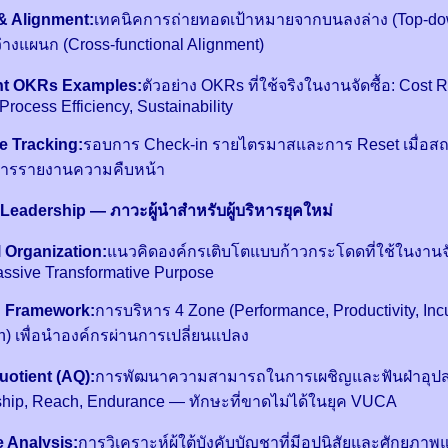
& Alignment:
เทคนิคการถ่ายทอดเป้าหมายจากบนลงล่าง (Top-do
างแผนก (Cross-functional Alignment)
t OKRs Examples:
ตัวอย่าง OKRs ที่ใช้จริงในงานจัดซื้อ: Cost 
rocess Efficiency, Sustainability
e Tracking:
รอบการ Check-in รายไตรมาสและการ Reset เมื่อสถ
การรายงานความคืบหน้า
eadership — ภาวะผู้นำสำหรับผู้บริหารยุคใหม่
 Organization:
แนวคิดองค์กรเติบโตแบบก้าวกระโดดที่ใช้ในงานจ
ssive Transformative Purpose
n Framework:
การบริหาร 4 Zone (Performance, Productivity, Inc
n) เพื่อนำองค์กรผ่านการเปลี่ยนแปลง
uotient (AQ):
การพัฒนาความสามารถในการเผชิญและฟันฝ่าอุปสร
ship, Reach, Endurance — ทักษะที่ขาดไม่ได้ในยุค VUCA
 Analysis:
การวิเคราะห์ผู้ใต้บังคับบัญชาที่มีอุปนิสัยและศักยภาพ