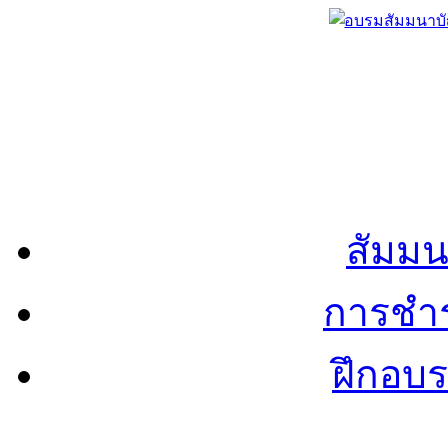
สัมมน
การชำร
ฝึกอบ