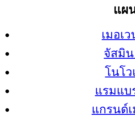
แผน
เมอเวน
จัสมิน 
โนโวเ
แรมแบรน
แกรนด์เม