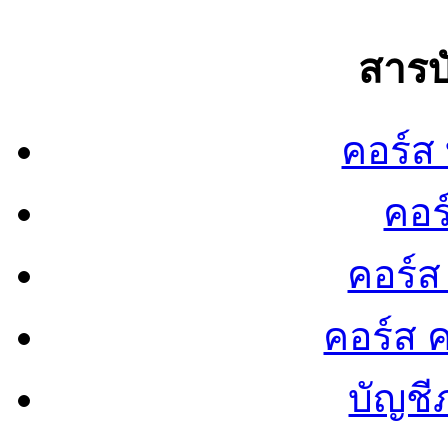
สารบ
คอร์ส
คอร
คอร์ส
คอร์ส ค
บัญชี